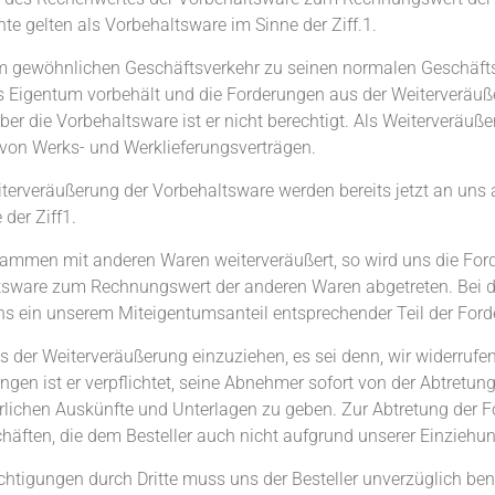
te gelten als Vorbehaltsware im Sinne der Ziff.1.
r im gewöhnlichen Geschäftsverkehr zu seinen normalen Geschäf
das Eigentum vorbehält und die Forderungen aus der Weiterveräu
r die Vorbehaltsware ist er nicht berechtigt. Als Weiterveräuße
von Werks- und Werklieferungsverträgen.
iterveräußerung der Vorbehaltsware werden bereits jetzt an uns
der Ziff1.
usammen mit anderen Waren weiterveräußert, so wird uns die Fo
tsware zum Rechnungswert der anderen Waren abgetreten. Bei d
ns ein unserem Miteigentumsanteil entsprechender Teil der Ford
aus der Weiterveräußerung einzuziehen, es sei denn, wir widerruf
ngen ist er verpflichtet, seine Abnehmer sofort von der Abtretung
erlichen Auskünfte und Unterlagen zu geben. Zur Abtretung der For
schäften, die dem Besteller auch nicht aufgrund unserer Einzieh
htigungen durch Dritte muss uns der Besteller unverzüglich ben