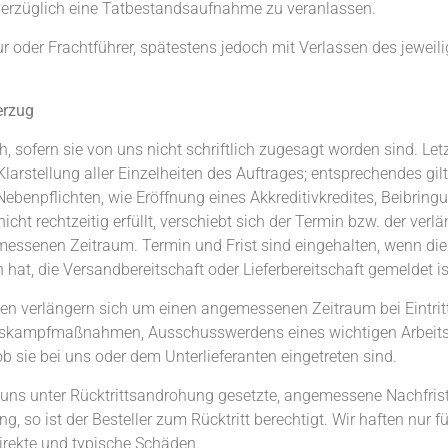
nverzüglich eine Tatbestandsaufnahme zu veranlassen.
 oder Frachtführer, spätestens jedoch mit Verlassen des jeweili
Verzug
ich, sofern sie von uns nicht schriftlich zugesagt worden sind. 
Klarstellung aller Einzelheiten des Auftrages; entsprechendes gilt
Nebenpflichten, wie Eröffnung eines Akkreditivkredites, Beibrin
ht rechtzeitig erfüllt, verschiebt sich der Termin bzw. der verlän
essenen Zeitraum. Termin und Frist sind eingehalten, wenn die
 hat, die Versandbereitschaft oder Lieferbereitschaft gemeldet is
sten verlängern sich um einen angemessenen Zeitraum bei Eintrit
eitskampfmaßnahmen, Ausschusswerdens eines wichtigen Arbeitsst
sie bei uns oder dem Unterlieferanten eingetreten sind.
e uns unter Rücktrittsandrohung gesetzte, angemessene Nachfrist 
, so ist der Besteller zum Rücktritt berechtigt. Wir haften nur f
irekte und typische Schäden.