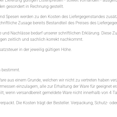
r Lieferung gültigen Listenpreisen - soweit vorhanden - ausgefü
en gesondert in Rechnung gestellt.
nd Spesen werden zu den Kosten des Liefergegenstandes zusätzlic
chriftliche Zusage bereits Bestandteil des Preises des Liefergege
e und Nachlässe bedarf unserer schriftlichen Erklärung. Diese Z
ngen zeitlich und sachlich korrekt nachkommt.
tzsteuer in der jeweilig gültigen Höhe.
s bestimmt.
are aus einem Grunde, welchen wir nicht zu vertreten haben verzö
Ermessen einzulagern, alle zur Erhaltung der Ware für geeignet
 gilt, wenn versandbereit gemeldete Ware nicht innerhalb von 4 T
verpackt. Die Kosten trägt der Besteller. Verpackung, Schutz- ode