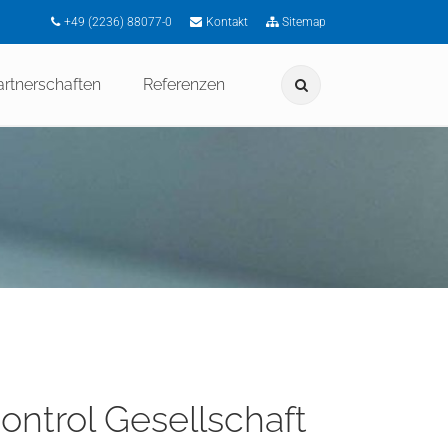
+49 (2236) 88077-0
Kontakt
Sitemap
artnerschaften
Referenzen
ntrol Gesellschaft