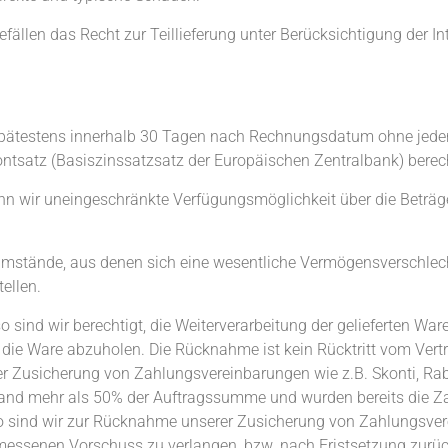
ällen das Recht zur Teillieferung unter Berücksichtigung der In
pätestens innerhalb 30 Tagen nach Rechnungsdatum ohne jeden 
ntsatz (Basiszinssatzsatz der Europäischen Zentralbank) berec
nn wir uneingeschränkte Verfügungsmöglichkeit über die Beträg
r Umstände, aus denen sich eine wesentliche Vermögensverschle
tellen.
so sind wir berechtigt, die Weiterverarbeitung der gelieferten W
nd die Ware abzuholen. Die Rücknahme ist kein Rücktritt vom Ver
 Zusicherung von Zahlungsvereinbarungen wie z.B. Skonti, Rab
kstand mehr als 50% der Auftragssumme und wurden bereits die
, so sind wir zur Rücknahme unserer Zusicherung von Zahlungsve
ngemessenen Vorschuss zu verlangen, bzw. nach Fristsetzung zur