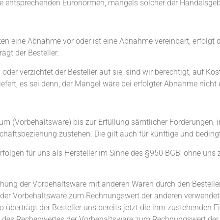
 die entsprechenden Euronormen, mangels solcher der Handelsge
en eine Abnahme vor oder ist eine Abnahme vereinbart, erfolgt 
gt der Besteller.
 oder verzichtet der Besteller auf sie, sind wir berechtigt, auf Kos
iefert, es sei denn, der Mangel wäre bei erfolgter Abnahme nich
ntum (Vorbehaltsware) bis zur Erfüllung sämtlicher Forderungen, 
häftsbeziehung zustehen. Die gilt auch für künftige und bedin
folgen für uns als Hersteller im Sinne des §950 BGB, ohne uns z
chung der Vorbehaltsware mit anderen Waren durch den Bestelle
 der Vorbehaltsware zum Rechnungswert der anderen verwendete
 überträgt der Besteller uns bereits jetzt die ihm zustehenden
 des Rechenwertes der Vorbehaltsware zum Rechnungswert der 