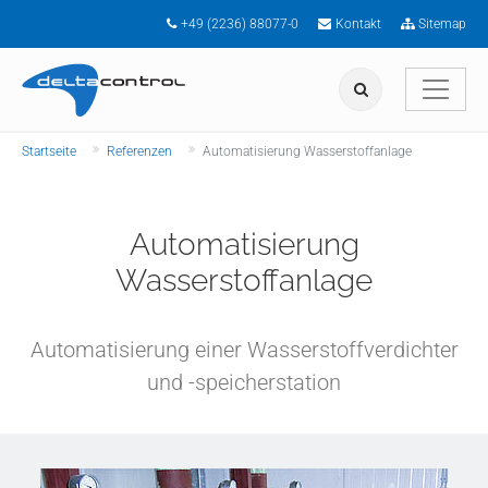
Zum Hauptinhalt springen
+49 (2236) 88077-0
Kontakt
Sitemap
Sie sind hier:
Startseite
Referenzen
Automatisierung Wasserstoffanlage
Automatisierung
Wasserstoffanlage
Automatisierung einer Wasserstoffverdichter
und -speicherstation