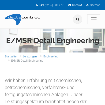
Zum Hauptinhalt springen
+49 (2236) 88077-0
Kontakt
Sitemap
E/MSR Detail Engineering
Sie sind hier:
Startseite
Leistungen
Engineering
E/MSR Detail Engineering
Wir haben Erfahrung mit chemischen,
petrochemischen, verfahrens- und
fertigungstechnischen Anlagen. Unser
Leistungsspektrum beinhaltet neben der